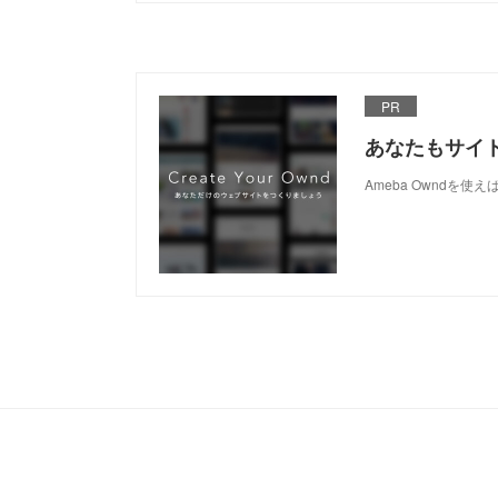
PR
あなたもサイ
Ameba Owndを