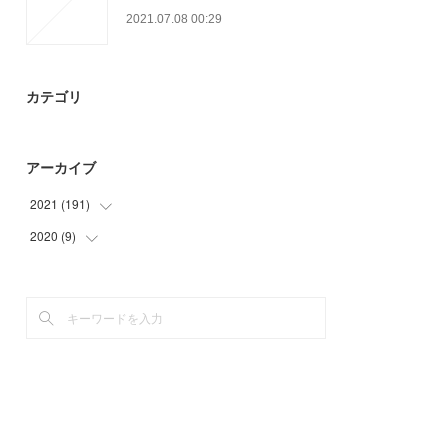
2021.07.08 00:29
カテゴリ
アーカイブ
2021
(
191
)
2020
(
9
)
(
15
)
(
60
)
(
9
)
(
60
)
(
6
)
(
9
)
(
24
)
(
17
)