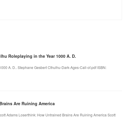
lhu Roleplaying in the Year 1000 A. D.
 1000 A. D.. Stephane Gesbert Cthulhu-Dark-Ages-Call-of.pdf ISBN:
Brains Are Ruining America
cott Adams Loserthink: How Untrained Brains Are Ruining America Scott