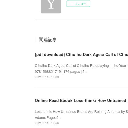
フォロー
関連記事
{pdf download} Cthulhu Dark Ages: Call of Cthu
Cthulhu Dark Ages: Call of Cthulhu Roleplaying in the Year
9781568821719 | 176 pages | 5...
2021.07.12 18:39
Online Read Ebook Loserthink: How Untrained 
Loserthink: How Untrained Brains Are Ruining America by S
Adams Page: 2...
2021.07.12 10:56