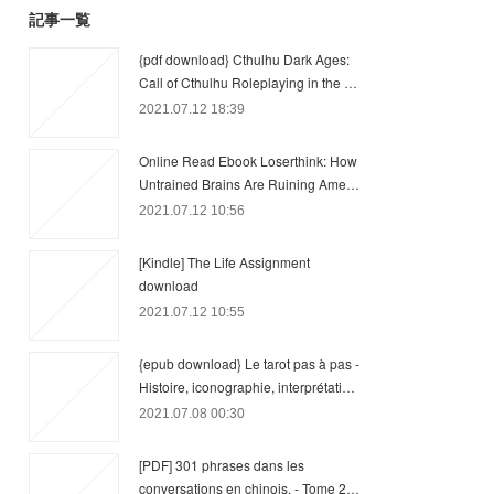
記事一覧
{pdf download} Cthulhu Dark Ages:
Call of Cthulhu Roleplaying in the …
2021.07.12 18:39
Online Read Ebook Loserthink: How
Untrained Brains Are Ruining Ame…
2021.07.12 10:56
[Kindle] The Life Assignment
download
2021.07.12 10:55
{epub download} Le tarot pas à pas -
Histoire, iconographie, interprétati…
2021.07.08 00:30
[PDF] 301 phrases dans les
conversations en chinois. - Tome 2…