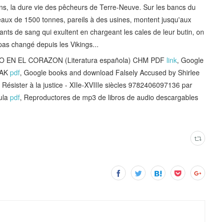
ans, la dure vie des pêcheurs de Terre-Neuve. Sur les bancs du
eaux de 1500 tonnes, pareils à des usines, montent jusqu'aux
lants de sang qui exultent en chargeant les cales de leur butin, on
 pas changé depuis les Vikings...
KIO EN EL CORAZON (Literatura española) CHM PDF
link
, Google
UAK
pdf
, Google books and download Falsely Accused by Shirlee
 Résister à la justice - XIIe-XVIIIe siècles 9782406097136 par
ula
pdf
, Reproductores de mp3 de libros de audio descargables