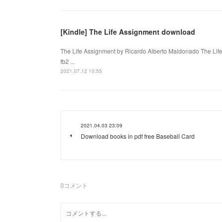
[Kindle] The Life Assignment download
The Life Assignment by Ricardo Alberto Maldonado The Lif
fb2 ...
2021.07.12 10:55
2021.04.03 23:09
Download books in pdf free Baseball Card
0
コメント