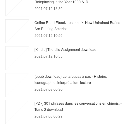
Roleplaying in the Year 1000 A. D.
2021.07.12 18:39
Online Read Ebook Loserthink: How Untrained Brains
Are Ruining America
2021.07.12 10:56
[Kindle] The Life Assignment download
2021.07.12 10:55
{epub download} Le tarot pas à pas - Histoire,
iconographie, interprétation, lecture
2021.07.08 00:30
[PDF] 301 phrases dans les conversations en chinois. -
Tome 2 download
2021.07.08 00:29