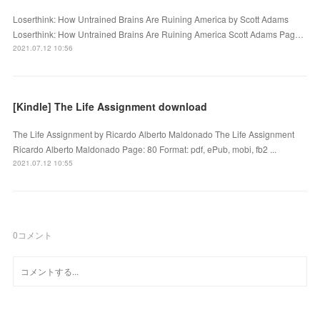
Loserthink: How Untrained Brains Are Ruining America by Scott Adams
Loserthink: How Untrained Brains Are Ruining America Scott Adams Pag…
2021.07.12 10:56
[Kindle] The Life Assignment download
The Life Assignment by Ricardo Alberto Maldonado The Life Assignment
Ricardo Alberto Maldonado Page: 80 Format: pdf, ePub, mobi, fb2 ...
2021.07.12 10:55
0
コメント