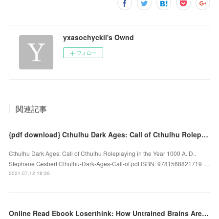
yxasochyckil's Ownd
フォロー
関連記事
{pdf download} Cthulhu Dark Ages: Call of Cthulhu Roleplaying in the Year 1000 A. D.
Cthulhu Dark Ages: Call of Cthulhu Roleplaying in the Year 1000 A. D..
Stephane Gesbert Cthulhu-Dark-Ages-Call-of.pdf ISBN: 9781568821719 …
2021.07.12 18:39
Online Read Ebook Loserthink: How Untrained Brains Are Ruining America